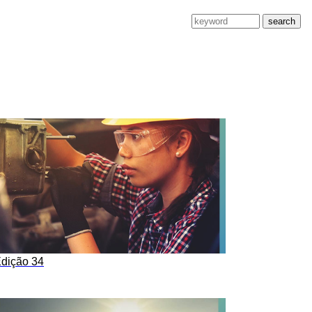
search
dição 34