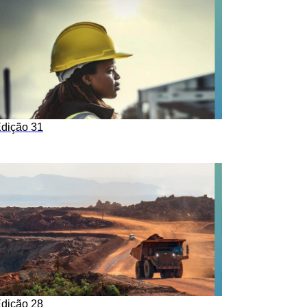
dição 31
dição 28