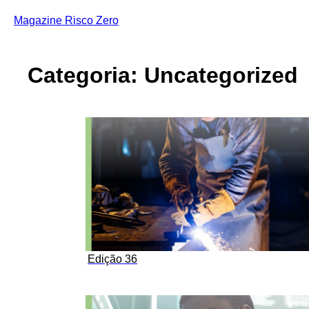
Skip
to
Magazine Risco Zero
content
Categoria:
Uncategorized
Edição 36